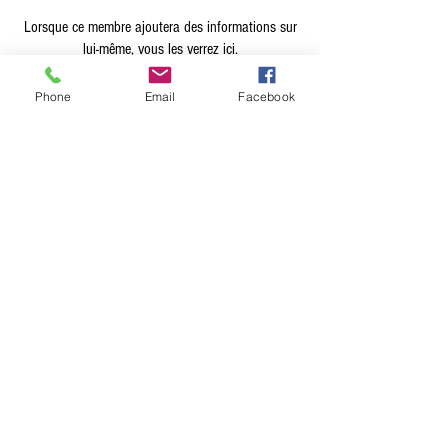
Lorsque ce membre ajoutera des informations sur
lui-même, vous les verrez ici.
Phone
Email
Facebook
Terms & Conditions
Privacy Policy
Shipping Policy
Returns Policy
FAQ's
Contact Us
info@prospecstrings.ca
(514) 325-1030