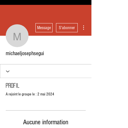
Plus d'actions
Message
S'abonner
michaeljosephsegui
michaeljosephsegui
Profil
A rejoint le groupe le : 2 mai 2024
Aucune information