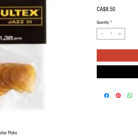
Price
CA$8.50
Quantity
*
itar Picks