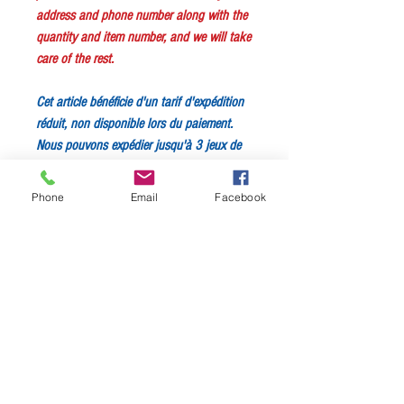
address and phone number along with the
quantity and item number, and we will take
care of the rest.
Cet article bénéficie d'un tarif d'expédition
réduit, non disponible lors du paiement.
Nous pouvons expédier jusqu'à 3 jeux de
cordes pour 3,50 $ par jeu.
Contactez-
nous
simplement en indiquant votre
Phone
Email
Facebook
adresse, votre numéro de téléphone, la
quantité et la référence de l'article ; nous
nous occupons du reste.
Pure nickel wound.
.012 - .016 - .024W - .032W - .042W -
.052W