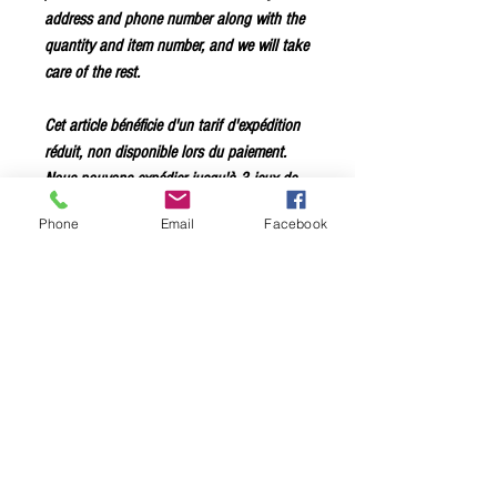
address and phone number along with the
quantity and item number, and we will take
care of the rest.
Cet article bénéficie d'un tarif d'expédition
réduit, non disponible lors du paiement.
Nous pouvons expédier jusqu'à 3 jeux de
cordes pour 3,50 $ par jeu.
Contactez-
Phone
Email
Facebook
nous
simplement en indiquant votre
adresse, votre numéro de téléphone, la
quantité et la référence de l'article ; nous
nous occupons du reste.
Pure nickel classics, medium with wound
3rd .020W. Pure nickel over a round core.