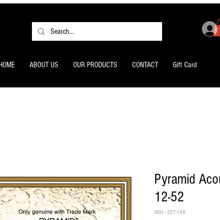
HOME
ABOUT US
OUR PRODUCTS
CONTACT
Gift Card
Pyramid Acou
12-52
SKU : 327-100