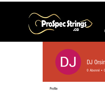
DJ Orsin
0
Abonné
Profile